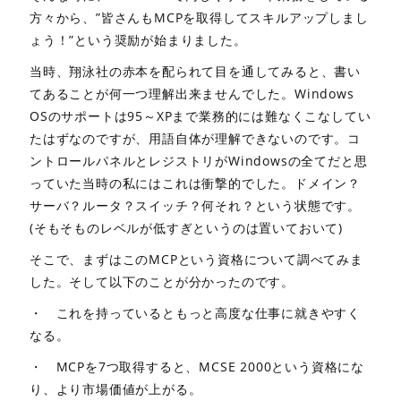
方々から、”皆さんもMCPを取得してスキルアップしまし
ょう！”という奨励が始まりました。
当時、翔泳社の赤本を配られて目を通してみると、書い
てあることが何一つ理解出来ませんでした。Windows
OSのサポートは95～XPまで業務的には難なくこなしてい
たはずなのですが、用語自体が理解できないのです。コ
ントロールパネルとレジストリがWindowsの全てだと思
っていた当時の私にはこれは衝撃的でした。ドメイン？
サーバ？ルータ？スイッチ？何それ？という状態です。
(そもそものレベルが低すぎというのは置いておいて)
そこで、まずはこのMCPという資格について調べてみま
した。そして以下のことが分かったのです。
・ これを持っているともっと高度な仕事に就きやすく
なる。
・ MCPを7つ取得すると、MCSE 2000という資格にな
り、より市場価値が上がる。