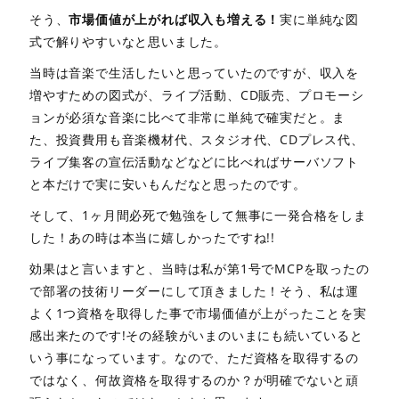
そう、
市場価値が上がれば収入も増える！
実に単純な図
式で解りやすいなと思いました。
当時は音楽で生活したいと思っていたのですが、収入を
増やすための図式が、ライブ活動、CD販売、プロモーシ
ョンが必須な音楽に比べて非常に単純で確実だと。ま
た、投資費用も音楽機材代、スタジオ代、CDプレス代、
ライブ集客の宣伝活動などなどに比べればサーバソフト
と本だけで実に安いもんだなと思ったのです。
そして、1ヶ月間必死で勉強をして無事に一発合格をしま
した！あの時は本当に嬉しかったですね!!
効果はと言いますと、当時は私が第1号でMCPを取ったの
で部署の技術リーダーにして頂きました！そう、私は運
よく1つ資格を取得した事で市場価値が上がったことを実
感出来たのです!その経験がいまのいまにも続いていると
いう事になっています。なので、ただ資格を取得するの
ではなく、何故資格を取得するのか？が明確でないと頑