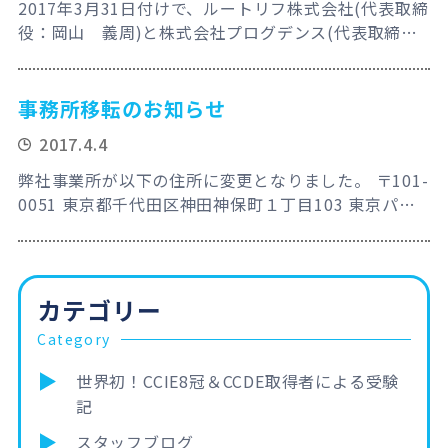
2017年3月31日付けで、ルートリフ株式会社(代表取締
役：岡山 義周)と株式会社プログデンス(代表取締
役：山田 大輔)は業務提携契約を解消いたしました。
これに伴いプログデンス株式会社における弊社代表 岡
山の執行役員についても解消となりました。
事務所移転のお知らせ
2017.4.4
弊社事業所が以下の住所に変更となりました。 〒101-
0051 東京都千代田区神田神保町１丁目103 東京パー
クタワー 2F EAST 電話番号： 03-5244-5300 FAX番
号： 03-5244-5304 今後とも引き続きルートリフを
よろしくお願い申し上げます。
カテゴリー
Category
世界初！CCIE8冠＆CCDE取得者による受験
記
スタッフブログ