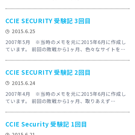
ったり本の中にある設定例を確認して実際にラボで検
証し続けてみた。自宅ラボにも特に追加購入も無し！
IPSは前回ミスったのが1つあったので、再度見直しを
CCIE SECURITY 受験記 3回目
IPexpertのリモートラボで行う。しかし、IPexpertの
2015.6.25
ラボの方がアクセスが早いってどういうことなんだ？
あれで結構時間取られるの本当…
2007年5月 ※当時のメモを元に2015年6月に作成し
ています。 前回の敗戦から1ヶ月、色々なサイトを巡
ったり本の中にある設定例を確認して実際にラボで検
証し続けてみた。自宅ラボにも特に追加購入も無し！
IPSはもう満点取れるくらいなったのでIPexpertのリ
CCIE SECURITY 受験記 2回目
モートラボを2回使ったくらい。さてCCIE Securityへ
2015.6.24
今回近づくことが出来るのか？そして受験代16万を出
してもらおう！ …
2007年4月 ※当時のメモを元に2015年6月に作成し
ています。 前回の敗戦から1ヶ月、取りあえず
Configuration GuidとCommand Referenceを一通り
おさらい。自宅ラボにも特に追加購入も無し！前回の
構成を元に一通りの検証をしてみる。これで合格でき
CCIE Security 受験記 1回目
るか？IPSは例によってIPexpertのリモートラボに頼
2015.6.21