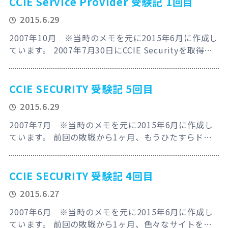
CCIE Service Provider 受験記 1回目
す。)という訳で早速ラボ予約をしようとシドニーを見
2015.6.29
ると、 全然空きがない！ 何で？どうして？理由が良く
分からないけど全く空いていない…
2007年10月 ※当時のメモを元に2015年6月に作成し
ています。 2007年7月30日にCCIE Securityを取得し
て、今回は新たな挑戦としてCCIE Service Providerに
挑む！8月はストーンズのヨーロッパツアーを大満
喫！そこで得たエネルギーを試験にぶつけてやるぜ！
CCIE SECURITY 受験記 5回目
でも“もういいじゃないか、やめよう！もう十分苦しん
2015.6.29
だじゃないか！”と財布に言われながらも再び完全自腹
海外…
2007年7月 ※当時のメモを元に2015年6月に作成し
ています。 前回の敗戦から1ヶ月、もうひたすらドキ
ュメント類を読んで自分の考えが正しい事の裏付けを
取る！今回はかならず潰したる！なのでラボとかはそ
んなに触ってない状態！だって、ストーンズのツアー
CCIE SECURITY 受験記 4回目
が2週間後に控えているから、仕事の調整とか含めて
2015.6.27
そっちの準備の方が大変なんですよ～。(もう落ちる予
兆だなこれ。) さて受験代は例によって1…
2007年6月 ※当時のメモを元に2015年6月に作成し
ています。 前回の敗戦から1ヶ月、色々なサイトを巡