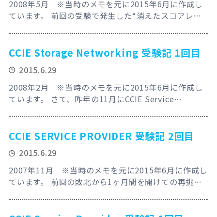
2008年5月 ※当時のメモを元に2015年6月に作成し
ています。 前回の受験で発生した“消えたスコアレポ
ートの謎を追え！”からスタートしなくてはならなかっ
た。なので今回の前半部分は探偵物語になります。(嘘
なので騙されないでください。) とにかくCisco
CCIE Storage Networking 受験記 1回目
Certification & Communities Onlineへスパムメー
2015.6.29
ルを送りつける。しかし、しばらくのやりとり…
2008年2月 ※当時のメモを元に2015年6月に作成し
ています。 さて、昨年の11月にCCIE Service
Providerを撃破して、次は現時点で最後の砦！CCIE
Storage Networkingへ挑戦！Cisco MDSなんてマニ
アック過ぎて受験して俺が何か得をするのか？と思う
CCIE SERVICE PROVIDER 受験記 2回目
方も多いでしょう。しかし！何と！最近また転職をし
2015.6.29
たのですよ。え？何ですって？非常識？いいえ、ジョ
ーシ…
2007年11月 ※当時のメモを元に2015年6月に作成し
ています。 前回の敗北から1ヶ月間を開けての再挑
戦！色々職場にも無理を言ってしまい大変申し訳ござ
いません。何とか合格して身に着けた技術力で恩返し
をさせて頂きます！(本当に反省と感謝をしておりま