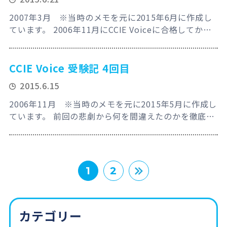
る事にした。CCIE Securityへ今回近づくことが出
来…
2007年3月 ※当時のメモを元に2015年6月に作成し
ています。 2006年11月にCCIE Voiceに合格してか
ら、今度は昔よくやったSecurity系の試験を受けよ
う！と言うことで巷では最強説すら流れているCCIE
Securityにチャレンジする事に！まぁ、今回は海外受
CCIE Voice 受験記 4回目
験でもないから気持ち的には大分楽だな！と11月7日
2015.6.15
に筆記を受けて合格した、やっぱりVPN、Firewall、
IPS…
2006年11月 ※当時のメモを元に2015年5月に作成し
ています。 前回の悲劇から何を間違えたのかを徹底的
に解析してみた。そして驚愕の事実が判明した！ 殆ど
ケアレスミス！ 。。。最悪だよ俺、何で気が付かない
んだよ！やっぱりこの仕事向いてないんだろうか？そ
んな根本的な所まで考え直してしまうくらい自己嫌悪
＞
1
2
に陥る。でも次は、次こそは勝てる！その間にWさん
も何とSPに合格したという嬉し…
カテゴリー