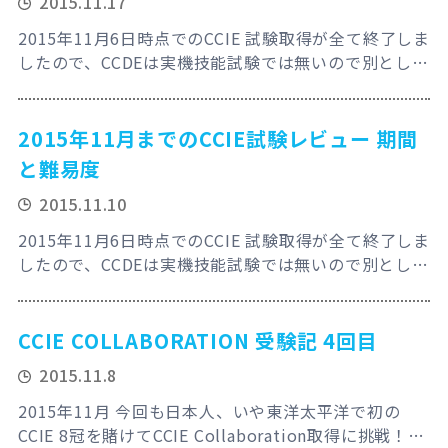
2015.11.17
2015年11月6日時点でのCCIE 試験取得が全て終了しま
したので、CCDEは実機技能試験では無いので別として
総括として今までの経過を複数回に分けて振返ってみ
たいと思います。 さて、第二回は合格までの費用につ
いてです。 前回のエントリーについては弊社の社員が
2015年11月までのCCIE試験レビュー 期間
以下のコメントをくれました。 “このエントリで分か
と難易度
るのは、岡山さんが キチ害だって事だけです
2015.11.10
よ。”と、 きさまぁぁぁ…
2015年11月6日時点でのCCIE 試験取得が全て終了しま
したので、CCDEは実機技能試験では無いので別として
総括として今までの経過を複数回に分けて振返ってみ
たいと思います。 さて、第一回は合格までの期間と難
易度についてです。 私の全CCIEラボ試験のLAB 勉強開
CCIE COLLABORATION 受験記 4回目
始から合格までの期間は以下となります。開始日など
2015.11.8
細かい日数までは流石にメモも無く忘れてますので入
れてませんが、大まかに以…
2015年11月 今回も日本人、いや東洋太平洋で初の
CCIE 8冠を賭けてCCIE Collaboration取得に挑戦！