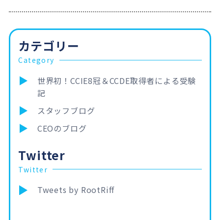
、、、ってもう何回言っているんだ？既に”取るよ取る
よ詐欺”だと言われてもおかしくない状態だぞ！何せ前
回はかなり酷い目にあったから、受験に躊躇していた
けどこの前のCCIE Night 2015に参加した時も、散々
カテゴリー
色々な人から8冠の進退について聞かれてしまった
Category
し、何時…
世界初！CCIE8冠＆CCDE取得者による受験
記
スタッフブログ
CEOのブログ
Twitter
Twitter
Tweets by RootRiff