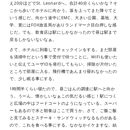
え20分ほどでSt. Leonardへ。合計40分くらいかな？そ
こから歩いてホテルに向かう。坂を上ってまた降りてと
いう感じだ。向かう途中にEMC、大きい公園、墓地、大
学、更にはFOX放送局がありランドマーク目白押しな感
じだ。でも、飲食店は駅にしかなかったので昼は駅まで
戻るしかないないなぁ。
さて、ホテルに到着してチェックインをする。まだ部屋
を清掃中だという事で受付で待つことに。WiFiも使いた
いと伝えてユーザIDを発行してもらい、掃除が片付いた
ところで部屋に入る。飛行機であんまり寝れなかったの
で、少し眠る事にする。
1時間半くらい寝たので、昼ごはんの調達に駅へと向か
う。うーん、懐かしいなぁこの気だるい感じ！駅につく
と広場の中はフードコートのようになっている。スーパ
ーもあるので水と朝食はここで買うか。さて、ご飯ご飯
と見てみるとステーキ・サンドウィッチなるものがある
ので、これを食べる事にする。なかなかイケますな。結