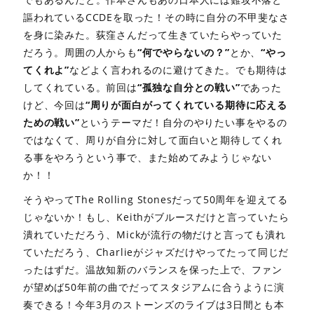
謳われているCCDEを取った！その時に自分の不甲斐なさ
を身に染みた。荻窪さんだって生きていたらやっていた
だろう。周囲の人からも
“何でやらないの？”
とか、
“やっ
てくれよ”
などよく言われるのに避けてきた。でも期待は
してくれている。前回は
“孤独な自分との戦い”
であった
けど、今回は
“周りが面白がってくれている期待に応える
ための戦い”
というテーマだ！自分のやりたい事をやるの
ではなくて、周りが自分に対して面白いと期待してくれ
る事をやろうという事で、また始めてみようじゃない
か！！
そうやってThe Rolling Stonesだって50周年を迎えてる
じゃないか！もし、Keithがブルースだけと言っていたら
潰れていただろう、Mickが流行の物だけと言っても潰れ
ていただろう、Charlieがジャズだけやってたって同じだ
ったはずだ。温故知新のバランスを保った上で、ファン
が望めば50年前の曲でだってスタジアムに合うように演
奏できる！今年3月のストーンズのライブは3日間とも本