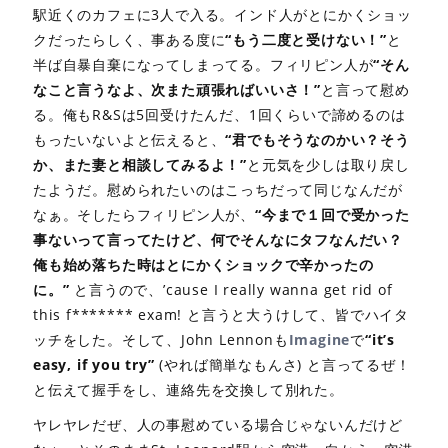
駅近くのカフェに3人で入る。インド人がとにかくショッ
クだったらしく、事ある度に
“もう二度と受けない！”
と
半ば自暴自棄になってしまってる。フィリピン人が
“そん
なこと言うなよ、次また頑張ればいいさ！”
と言って慰め
る。俺もR&Sは5回受けたんだ、1回くらいで諦めるのは
もったいないよと伝えると、
“君でもそうなのかい？そう
か、また妻と相談してみるよ！”
と元気を少しは取り戻し
たようだ。慰められたいのはこっちだって同じなんだが
なぁ。そしたらフィリピン人が、
“今まで１回で受かった
事ないって言ってたけど、何でそんなにタフなんだい？
俺も始め落ちた時はとにかくショックで辛かったの
に。
”
と言うので、’cause I really wanna get rid of
this f******* exam! と言うと大うけして、皆でハイタ
ッチをした。そして、John Lennonも
Imagine
で
“it’s
easy, if you try”
(やれば簡単なもんさ) と言ってるぜ！
と伝えて握手をし、連絡先を交換して別れた。
ヤレヤレだぜ、人の事慰めている場合じゃないんだけど