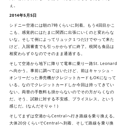
ぇ。
2014年5月5日
シドニー空港には朝の7時くらいに到着。もう4回目かこ
こも、感覚的にはたまに関西に出張にいくのと変わらな
いな。そして例によってリュック１つだけでやって来た
けど、入国審査でも引っかからずに終了。税関も食品は
相変わらず０なのでそのまま通過する。
そして空港から地下に降りて電車に乗り一路St. Leonard
へ向かう。事前に調べてはいたけど、前はキャッシュ・
オンリーだった券売機がクレジットカードもOKになって
いる。なのでクレジットカードしか今回は持ってきてい
ない。両替の手数料も掛からないのでその方がらくなの
だ。そう、試験に対する不安感、プライスレス。という
感じだ。(なんだそりゃ！)
そしてまずは空港からCentralへ行き路線を乗り換える。
大体20分くらいでCentralへ到着、そして路線を乗り換