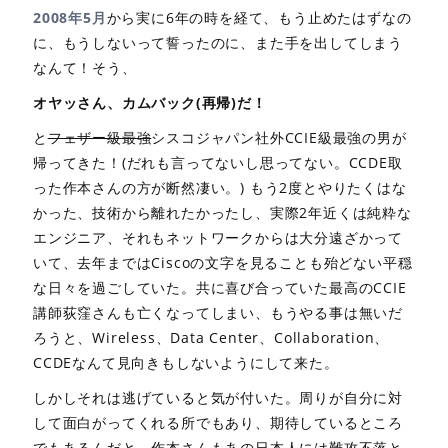
2008年5月
から実に6年の時を経て、もう止めたはずなの
に、もうしないって誓ったのに、また手を出してしまう
なんて！そう、
オヤッさん、カムバック(再帰)だ！
と
フェザー級最強
シスコジャパン社外CCIE級最強の男が
帰ってきた！(だれも言ってないし思ってない。CCDE取
った作本さんの方が断然凄い。) もう2度とやりたくはな
かった、技術から離れたかったし、実際2年近くは純粋な
エンジニア、それもネットワークからは大分遠ざかって
いて、去年まではCiscoの文字を見ることも殆どない平穏
な日々を過ごしていた。共に喜び合っていた最高のCCIE
講師荻窪さんも亡くなってしまい、もうやる事は無いだ
ろうと、Wireless、Data Center、Collaboration、
CCDEなんて見向きもしないようにして来た。
しかしそれは逃げていると気が付いた。周りが自分に対
して面白がってくれる所でもあり、期待しているところ
でもあるんだと。作本さんもあの日本人には難攻不落と