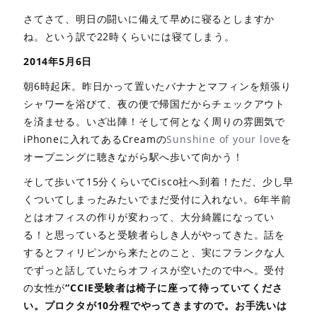
さてさて、明日の闘いに備えて早めに寝るとしますか
ね。という訳で22時くらいには寝てしまう。
2014年5月6日
朝6時起床。昨日かって置いたバナナとマフィンを頬張り
シャワーを浴びて、夜の便で帰国だからチェックアウト
を済ませる。いざ出陣！そして何となく周りの雰囲気で
iPhoneに入れてあるCreamの
Sunshine of your love
を
オープニングに聴きながら駅へ歩いて向かう！
そして歩いて15分くらいでCisco社へ到着！ただ、少し早
くついてしまったみたいでまだ受付に入れない。6年半前
とはオフィスの作りが変わって、大分綺麗になってい
る！と思っていると受験者らしき人がやってきた。話を
するとフィリピンから来たとのこと、実にフランクな人
でずっと話していたらオフィスが空いたので中へ。受付
の女性が
“CCIE受験者は椅子に座って待っていてくださ
い。プロクタが10分程でやってきますので。お手洗いは