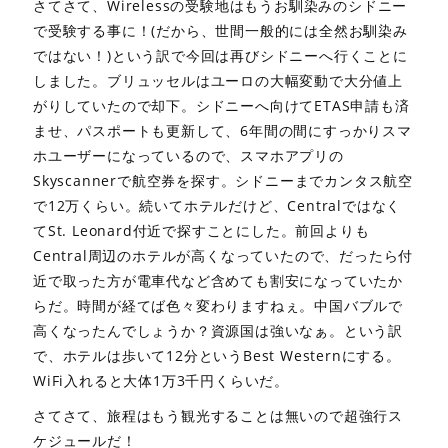
さてさて、Wirelessの受験地はもうお馴染みのシドニー
で受験する事に！(だから、世間一般的には全然お馴染み
ではない！)という訳で今回は再びシドニーへ行くことに
しました。ブリュッセルはユーロの大幅変動で大分値上
がりしていたので却下。シドニーへ向けてETAS申請も済
ませ、パスポートも更新して、6年間の間にすっかりスマ
ホユーザーになっているので、スマホアプリの
Skyscannerで航空券を探す。シドニーまでカンタス航空
で12万くらい。続いてホテルだけど、Centralではなく
てSt. Leonard付近で探すことにした。前回よりも
Central周辺のホテルが高くなっていたので、だったら付
近で取った方が電車代など含めても割安になっていたか
らだ。時間が経てば色々変わりますねぇ。中国バブルで
高くなったんでしょうか？資源国は強いなぁ。という訳
で、ホテルは歩いて12分というBest Westernにする。
WiFi入れると大体1万3千円くらいだ。
さてさて、旅程はもう観光することは無いので超強行ス
ケジュールだ！