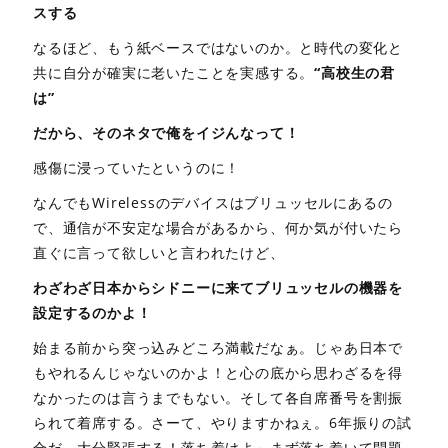
スする
なるほど、もう紙ベースではないのか。と時代の変化と
共に自分が確実に老いたことを実感する。
“高校生の君
は”
だから、そのネタで俺をイジんなって！
感傷に浸っていたというのに！
なんでもWirelessのデバイスはブリュッセルにあるの
で、通信が不安定な場合があるから、何か気が付いたら
直ぐに言って欲しいと言われたけど、
わざわざ日本からシドニーに来てブリュッセルの機器を
設定するのかよ！
始まる前から突っ込みどころ満載だなぁ。じゃあ日本で
もやれるんじゃないのかよ！と心の底から思わざるを得
なかったのは言うまでもない。そして各自席番号を割振
られて着席する。さーて、やりますかねぇ。6年振りの試
合だ、大分緊張する！落ち着けよ～まず落ち着いて問題