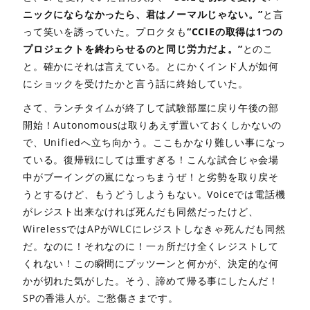
ニックにならなかったら、君はノーマルじゃない。”
と言
って笑いを誘っていた。プロクタも
“CCIEの取得は1つの
プロジェクトを終わらせるのと同じ労力だよ。”
とのこ
と。確かにそれは言えている。とにかくインド人が如何
にショックを受けたかと言う話に終始していた。
さて、ランチタイムが終了して試験部屋に戻り午後の部
開始！Autonomousは取りあえず置いておくしかないの
で、Unifiedへ立ち向かう。ここもかなり難しい事になっ
ている。復帰戦にしては重すぎる！こんな試合じゃ会場
中がブーイングの嵐になっちまうぜ！と劣勢を取り戻そ
うとするけど、もうどうしようもない。Voiceでは電話機
がレジスト出来なければ死んだも同然だったけど、
WirelessではAPがWLCにレジストしなきゃ死んだも同然
だ。なのに！それなのに！一ヵ所だけ全くレジストして
くれない！この瞬間にプッツーンと何かが、決定的な何
かが切れた気がした。そう、諦めて帰る事にしたんだ！
SPの香港人が。ご愁傷さまです。