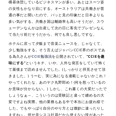
構昼休憩しているビジネスマンが多い。あとはスーツ姿
の女性もかなり目にする。オーストラリアは共働きが普
通の事だと聞いたので、パッと見の印象だと日本よりも
多い気がする。共働き国は離婚率も高いそうだが、スウ
ェーデンなんかは出産して次の日に客先でプレゼンなん
て当たり前だそうだから、何でも良し悪しですな。
ホテルに戻って夕飯まで音楽ニュースを、じゃなくて、
少し勉強をする。そう言えばジャパンCCIE界のボスであ
る為久さんが
CCIE勉強法
を公開されていて、
“CCIEを趣
味にする”
というキチ、いや、人外な発言をしていて怖く
て最後まで読めませんでした。(しっかりと拝見させて頂
きました。) うーむ、実に為になる連載じゃないかこれ！
やってくれたな、あのヤク丸野郎め！(何を怒っているの
か意味が分からない。) しかし、これ書くの大変だったで
しょうなぁ～、こういうのは受験記と違って纏めるの大
変ですよね実際。他の業務もある中で本当にお疲れ様で
した。でもやっぱり自分のやり方とは微妙に違ったりし
ますね～。何せ非シスコ社員だから使えない技があった