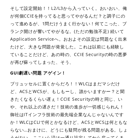
そして設定開始！！L2/L3から入っていく。おいおい、俺
が何個CCIEを持ってると思ってやがるんだ？と調子にの
って進めるが、1問だけうまく行かない！何てこった、ブ
ランク開けが響いてやがるな。(ただの勉強不足) 続いて
Application Serviceへ。おおよその設定は問題なく出来
たけど、大きな問題が発覚した。これは以前にも経験し
ていることだけど、あの時の、CCIE Securityの時の悪夢
が再び蘇ってしまった、そう、
GUI劇遅い問題 アゲイン！
ブリュッセルに置くからだろ！！WLCはまだマシだけ
ど、ACSとWCSが、もしもーし、誰かいますかー？と聞
きたくなるくらい遅ぇ！CCIE Securityの時と同じ、い
や、それ以上の遅さだ！技術の進歩が一切感じられん！
御社はITインフラ技術の最先端企業なんじゃないんです
か！WLCはCLIで何とかなるけど、ACSとWCSは何ともな
らない…おまけに、どうにも疑問が残る問題がある。しょ
うがない、ここいら辺は一通り設定してから戻ってくる