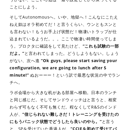
ことにしよう。
そしてAutonomousへ。いや、地獄へ！こんなにこたえ
ねえ奴はオラ初めてだ！と言うくらい、ウンともスンと
も言わない！もうお手上げ状態だ！物凄いトラップが仕
込まれているようだ。。。ここで物凄い時間使ってしま
う。プロクタに確認をして見たけど、
“これも試験の一部
だよ。”
と言われてしまった。どうしようもない。しょう
がない、次へ進
“Ok guys, please start saving your
configuration, we are going to lunch after 5
minute!”
ぬおーーー！という訳で最悪な状況の中でラン
チへ。
ラボ会場から大きな机がある部屋へ移動。日本のランチ
と同じ感じだ。そしてサンドウィッチはと言うと、相変
わらず可もなく不可も無くだ。程なくしてR&Sのインド
人が、
“信じられない難しさだ！トレーニングを受けたの
にもうパニック状態でどうしたら良いのやら。”
と言う
と、SPを受けていた香港人が、
“CCIEを初めて受けてパ