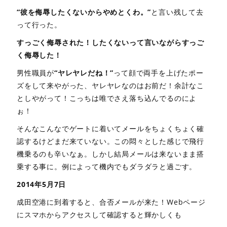
“彼を侮辱したくないからやめとくわ。”
と言い残して去
って行った。
すっごく侮辱された！したくないって言いながらすっご
く侮辱した！
男性職員が
“ヤレヤレだね！”
って顔で両手を上げたポー
ズをして来やがった、ヤレヤレなのはお前だ！余計なこ
としやがって！こっちは唯でさえ落ち込んでるのによ
ぉ！
そんなこんなでゲートに着いてメールをちょくちょく確
認するけどまだ来ていない。この悶々とした感じで飛行
機乗るのも辛いなぁ。しかし結局メールは来ないまま搭
乗する事に。例によって機内でもダラダラと過ごす。
2014年5月7日
成田空港に到着すると、合否メールが来た！Webページ
にスマホからアクセスして確認すると輝かしくも