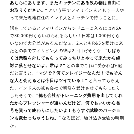
あちらにあります、またキッチンにある飲み物は自由に
お取りください。”
という事でフィリピン人ともう一人や
って来た現地在住のインド人とキッチンで待つことに。
話をしているとフィリピンからシドニーに入るにはVISA
で30,000円くらい取られるらしい！日本は1,000円くら
いなので大分差があるんだなぁ。2人ともR&Sを受けに来
たとの事でフィリピン人の彼は2回目だそうな。
“しばら
くは業務を外してもらってみっちりとやって来たから絶
対に落とせないよ。君は？”
との事でこれに受かれば6冠
だと言うと、
“マジで？何てクレイジーなんだ！でもそん
な人と会えるとは今日はツイている！”
と言ってもらえ
た。インド人の彼も会社で研修を受けさせてもらったり
したそうで、
“俺も会社がトレーニング費用を出してくれ
たからプレッシャーが凄いんだけど、何でもいいから番
号を貰って終わりにしたいよ！もうすぐ試験のバージョ
ンも変わっちゃうしね。”
なるほど、駆け込み受験の時期
か。