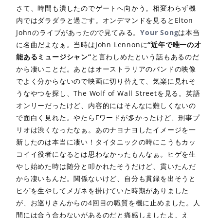
さて、時間も潰したのでゲートへ向かう。相変わらず機
内ではダラダラと過ごす。オンデマンドを見るとElton
Johnのライブがあったので見てみる。
Your Song
は本当
に名曲だよなぁ。当時はJohn Lennonに
“近年で唯一の才
能あるミュージシャン”
と言わしめたという話もあるのだ
から凄いことだ。あとはオーストラリアのバンドの映像
でよく分からないので映画に切り替えて、気楽に見れそ
うなやつを探し、The Wolf of Wall Streetを見る。英語
オンリーだったけど、内容的にはそんなに難しくないの
で面白く見れた。やたらFワードが多かったけど、刑事プ
リオは渋くなったなぁ。あのナヨナヨしたイメージを一
新したのは本当に凄い！タイタニックの時にこうもカッ
コイイ役者になるとは思わなかったもんなぁ。ヒゲを生
やし始めた時は随分と叩かれたそうだけど、貫いたんだ
から凄いもんだ。関係ないけど、自分も貫録を出そうと
ヒゲを生やしてメガネを掛けていた時期がありました
が、お巡りさんからの4回目の職質を機に止めました。人
間には合う合わないがあるのだと痛感しましたよ、え