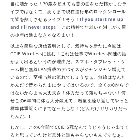
当に凄かった！70歳を超えても昔の曲をただ懐かしむラ
イブではなくて、あくまで現在進行形のロックンロール
で皆を熱くさせるライブ！そう！
If you start me up
and I’ll never stop
!! この精神で年老いた淋しがり屋
の少年は進まなきゃなるまい！
以上を簡単な所信表明として、気持ちを新たに今回は
CCIE Wirelessに挑む！これは仕事でWireless関連の話
がよく出るというのが理由だ。スマホ・タブレット・ゲ
ーム機と無線LAN搭載のデバイスがジャンジャン増えて
いるので、至極当然の流れでしょうなぁ。無線はなんだ
かんだで昔からたまにやってはいるので、全くの0からで
はないからまぁ大丈夫さ！体力だって落ちちゃない！何
せこの6年間に体も大分鍛えて、増量を繰り返してやっと
標準体重近くにまでなったしな！(どんだけガリガリだっ
たんだ。)
しかし、この6年間でCCIE 5冠なんてうじゃうじゃ出てく
ると思っていたけど意外と誰もやらないもんですなぁ。