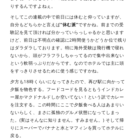
りするんですよねぇ。
そしてこの連載の中で前日には休むと仰っていますが、
自分もどちらかと言えば
“休む派”
ですかね。前までの受
験記を見て頂ければ分かっていらっしゃるかと思います
けど、前日は不明点の確認に2時間使うかどうか位で残り
はダラダラしております。特に海外受験は飛行機で寝れ
ないから、頭がフラフラしちゃってるので集中出来ない
という軟弱っぷりだからです。なのでホテルでは主に頭
をすっきりさせるために使う感じですかね。
夕方も18時くらいになってきたので、再び駅に向かって
夕飯を物色する。フードコードを見るともうインドカレ
ー屋かマクドナルドしか空いてない！という訳でカレー
を注文する。この時間にここで夕飯食べる人はあまりい
ないらしく、まさに孤独のグルメ状態になってしまっ
た。(実はそんなに知りません。すみません。) そして帰
りにスーパーでバナナと水とマフィンを買ってホテルに
戻る。