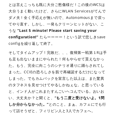
とは言えこっちも既に大分ご愁傷様だ！この後のWCSは
大分うまく動いたけど、さらにWLAN Servicesがてんで
ダメ夫！全く手応えが無いので、Autonomousまで戻っ
てやり直す。しかし、一発もクリーンヒットがない、こ
うな
“Last 5 minute! Please start saving your
configuration!”
たらーーーー！という訳で悲しきsave
configを繰り返して終了。
そしてタイムアップ！完敗だ、、、復帰第一戦第１Rは手
も足も出ないままにやられた！何もやらせて貰えなかっ
た。もう、完全に向こうのシナリオ通りに踊らされてし
まった。CCIEの恐ろしさを肌で再確認するだけになって
しまった。でもカムバックを宣言した以上は、また驚異
のタフネスを見せつけてやるしかねぇな。と思っている
と、インド人がこれまたすんごいヘコんでいる。おいお
い、大丈夫か？と聞くと、
“もう二度と受けないよ。1問
しか分からなかった。”
とのこと。まぁ、カフェにでも行
って話そうぜと、フィリピン人と3人でカフェへ。