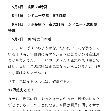
・5月4日 成田 20時発
・5月5日 シドニー空港 朝7時着
・5月6日 ラボ受験 > 夜の21時 シドニー＞成田便
搭乗
・5月7日 朝7時に日本着
。。。やっぱり止めようかな、だいたいこんな事やって
いるよりも、年齢的にもマンション経営とかの資産運用
とかを考えてだ、、、いや！ダメだ！正気を取り戻して
はいけない！この試験は正気になったら負けるんだ！(そ
んな事はありません。)
さて、気になるラボ代はと確認すると、
17万超えとる！
うーむ、円高の時にやっときゃよかった！後悔先に立た
ずとはまさにこのことだなぁ。今回は費用に関するサポ
ートは一切ないので、全ては自己責任だ！まぁWireless