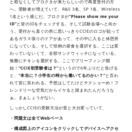
と程なくしてプロクタが来たらしいので再度受付の方
へ。受験者が増えていて、R&S 3名、SP 1名、Wireless
1名という感じだ。プロクタが
“Please show me your
ID”
と皆のIDをチェックする。そして試験会場へと向か
う。受付から直ぐの所に思いっきりCCIEのロゴが貼って
あるガラス張りのドアがあって、その中に入ると休憩所
になっている。そして恒例の昼食を選択する。ここは変
わっていないくて、全部サンドウィッチになっている。
無難にチキンを選択する。ここでブリーフィング開
始！
“CCIE初受験者は？”
というので6年ぶりだと告げる
と、
“本当に？小学生の時から働いてるのかい？”
と言わ
れて皆に笑われる。予想はしてたけどチクショーめ！フ
レンドリーな空気だからイケると踏まれたんだろうな
ぁ。まぁしょうがない。
しっかしCCIEの受験方法が昔と大分変っていて、
・問題文は全てWebベース
・構成図上のアイコンをクリックしてデバイスへアクセ