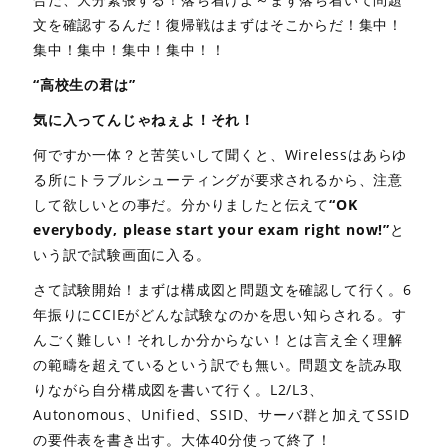
文を確認するんだ！復帰戦はまずはそこからだ！集中！
集中！集中！集中！集中！！
“高校生の君は”
気に入ってんじゃねぇよ！それ！
何ですか一体？と苦笑いして聞くと、Wirelessはあらゆ
る所にトラブルシューティングが要求されるから、注意
して欲しいとの事だ。分かりましたと伝えて
“OK
everybody, please start your exam right now!”
と
いう訳で試験画面に入る。
さて試験開始！まずは構成図と問題文を確認して行く。6
年振りにCCIEがどんな試験なのかを思い知らされる。す
んごく難しい！それしか分からない！とは言え全く理解
の範疇を超えているという訳でも無い。問題文を読み取
りながら自分構成図を書いて行く。L2/L3、
Autonomous、Unified、SSID、サーバ群と加えてSSID
の要件表を書き出す。大体40分使って終了！