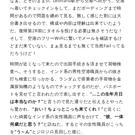
なぁ。とそのままSt. Leonard駅から空港へ向かう。空港
へ着いてチェックインをして、まだボーディングまで時
間があるので問題を纏めて見る。難しく感じた割には大
分書き出せるので、構成や内容は理解は出来ていたよう
だ。復帰第2R前にタオルを投げる必要は無さそうだな！
そして、空港のフリーWiFiに繋いでメールを確認するけ
どまだ来ていない。まぁ見るまでも無くて当然Failってる
だろうけど！
時間が近くなって来たので出国手続きを済ませて荷物検
査へ。そうすると、インド系の男性空港職員からの抜き
打ち検査に引っかかる。ランダムで搭乗者の手荷物を金
属探知機のようなものでチェックするのだが、パスポー
トを見せてと言われたので差し出すと、
“…この生年月日
は本当なのか？”
と言うので見た通りだと伝えるとやった
ら驚かれ、
“おい！ちょっとこっち来てくれ！”
と近くに
いた綺麗なインド系の女性職員に声をかけて、
“彼、一体
何歳だと思う？”
と訪ねた。するとその女性職員がこっち
を
“う～ん”
とジロジロ見回した後に、