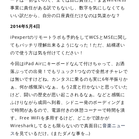
事業に責任がある訳でもないし、数字を気にしなくても
いい訳だから、自分の口座責任だけなのは気楽かな？
2014年5月4日
iPexpertのリモートラボも予約をしてWCSとMSEに関し
てもバッチリ理解出来るようになった！ただ、結構遅い
ので使う方は気を付けてください！
今回はiPad Airにキーボードなんて付けちゃって、お洒
落ぶっての出発！でもリュック1つなので全然オチャレで
は無いですけどね。カンタスに乗るのも実に6年半振りか
ぁ、何か感慨深いなぁ。もう2度と行かないと思っていた
けど、闘いの歴史が思い起こされるなぁ。などと感慨に
ふけりながら成田へ到着、シドニー発のボーディングま
で時間があるので、電源付きの休憩コーナーで時間を潰
す。Free WiFiを多用するけど、どこかで誰かが
Wiresharkしてるとも限らないので真面目に
音楽ニュー
ス
を見ているだけ。(またダメな事を…)