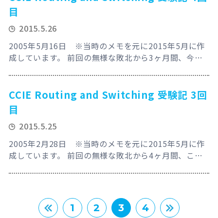
勘違いしていた箇所が発見された！まだまだ修行が足
目
りなかったのか。。。やっぱり基本に立返るのは大事
2015.5.26
だなぁ。独学でやってるとこういう見えない…
2005年5月16日 ※当時のメモを元に2015年5月に作
成しています。 前回の無様な敗北から3ヶ月間、今回
は新たなWorkbookとしてINEを追加。ラボ数も多い
上にお値段もお手頃！とは言え４万程度の出費でし
た。実は前回から今回の間に試験バージョンが変更に
CCIE Routing and Switching 受験記 3回
なったのです。DLSwが消えて巷で噂のIPv6が導入さ
目
れる事になったのだ！様子見？攻めてみなきゃ何も落
2015.5.25
とせないんだぜ？とダーティハリー的…
2005年2月28日 ※当時のメモを元に2015年5月に作
成しています。 前回の無様な敗北から4ヶ月間、この
間に実は転職をしました。クリーンセットアップにい
ちいち１時間も掛かるサーバなんかよりも、OSの再セ
ットアップがすぐ終わるネットワークの仕事を中心に
したい！という想いが強くなり(なんだそりゃ？)晴れ
＜
＞
1
2
3
4
て２足のわらじではない純粋なネットワークエンジニ