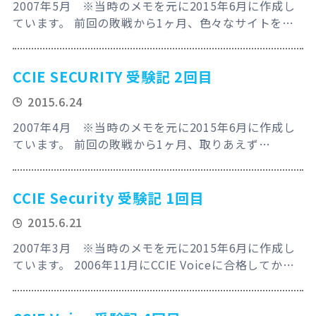
2007年5月 ※当時のメモを元に2015年6月に作成し
ています。 前回の敗戦から1ヶ月、色々なサイトを巡
ったり本の中にある設定例を確認して実際にラボで検
証し続けてみた。自宅ラボにも特に追加購入も無し！
IPSはもう満点取れるくらいなったのでIPexpertのリ
CCIE SECURITY 受験記 2回目
モートラボを2回使ったくらい。さてCCIE Securityへ
2015.6.24
今回近づくことが出来るのか？そして受験代16万を出
してもらおう！ …
2007年4月 ※当時のメモを元に2015年6月に作成し
ています。 前回の敗戦から1ヶ月、取りあえず
Configuration GuidとCommand Referenceを一通り
おさらい。自宅ラボにも特に追加購入も無し！前回の
構成を元に一通りの検証をしてみる。これで合格でき
CCIE Security 受験記 1回目
るか？IPSは例によってIPexpertのリモートラボに頼
2015.6.21
る事にした。CCIE Securityへ今回近づくことが出
来…
2007年3月 ※当時のメモを元に2015年6月に作成し
ています。 2006年11月にCCIE Voiceに合格してか
ら、今度は昔よくやったSecurity系の試験を受けよ
う！と言うことで巷では最強説すら流れているCCIE
Securityにチャレンジする事に！まぁ、今回は海外受