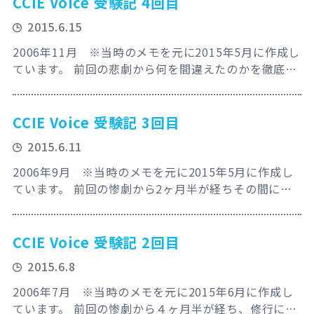
CCIE Voice 受験記 4回目
験でもないから気持ち的には大分楽だな！と11月7日
2015.6.15
に筆記を受けて合格した、やっぱりVPN、Firewall、
IPS…
2006年11月 ※当時のメモを元に2015年5月に作成し
ています。 前回の悲劇から何を間違えたのかを徹底的
に解析してみた。そして驚愕の事実が判明した！ 殆ど
ケアレスミス！ 。。。最悪だよ俺、何で気が付かない
んだよ！やっぱりこの仕事向いてないんだろうか？そ
CCIE Voice 受験記 3回目
んな根本的な所まで考え直してしまうくらい自己嫌悪
2015.6.11
に陥る。でも次は、次こそは勝てる！その間にWさん
も何とSPに合格したという嬉し…
2006年9月 ※当時のメモを元に2015年5月に作成し
ています。 前回の惨劇から2ヶ月半が経ちその間に
CCIE Voiceに激変があった！1つはVersionが変わり
CUEが追加されたと言うこと！そして何とシドニーへ
の受験が可能になった！日本人にはとても嬉しい事
CCIE Voice 受験記 2回目
だ！航空券も安くなり時差もほぼないのだ！よ～し、
2015.6.8
早速予約だぜ～～！！！！！と意気揚々と予約ページ
を見ると、 空き！ねぇ～～～…
2006年7月 ※当時のメモを元に2015年6月に作成し
ています。 前回の惨劇から４ヶ月半が経ち、修行に次