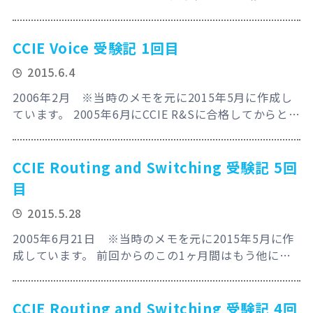
ぐ修行を繰り返してきた。何よりも大きいのは転職を
したって事かな？結局前職ではVoice系の案件には回
してもらえず、契約社員だったから契約終了に合わせ
CCIE Voice 受験記 1回目
て４月から別会社へ移動したわけなんだけど、今じゃ
2015.6.4
俺もバリバリのVoice系って感じ？え？世間的に非常
識？それ、俺の常識だから。(きちんと会社…
2006年2月 ※当時のメモを元に2015年5月に作成し
ています。 2005年6月にCCIE R&Sに合格してからと言
うもの “最近はVoIP導入したというニュースが多い！
これからはVoIPも分かるエンジニアが需要あるに違え
ねぇ。” と言う思い込みでCCNPのVoice版である
CCIE Routing and Switching 受験記 5回
CCVPからコツコツと進め、2005年11月に筆記に70点
目
ギッリギリで合格！そして3ヶ月間は自宅…
2015.5.28
2005年6月21日 ※当時のメモを元に2015年5月に作
成しています。 前回からのこの1ヶ月間はもう他に何
もする事は無い！というくらいにCommand
Referenceとずっと格闘してました。そうすると意外
と今まで見えなかった部分が見えてきた！何てこった
CCIE Routing and Switching 受験記 4回